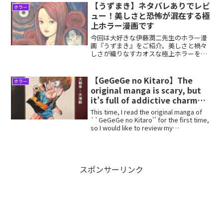
【うずまき】ネタバレありでレビ
ホラー
ュー！美しさと恐怖が混在する極
上ホラー漫画です
今回は大好きな伊藤潤二先生のホラー漫
画『うずまき』をご紹介。美しさと禍々
しさが織りなすカオスな極上ホラーをぜ
ひご賞味ください。【うずまき】はこん
な人にオススメ得体の知れない恐怖が好
きな人美しい主人公が好きな人陰鬱とし
【GeGeGe no Kitaro】The
ホラー
た不穏な街の描写が好きな...
original manga is scary, but
it’s full of addictive charm
and is recommended.
This time, I read the original manga of
``GeGeGe no Kitaro'' for the first time,
so I would like to review my
impression...
スポンサーリンク