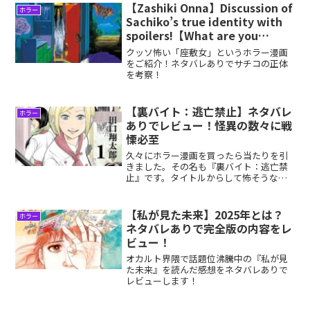
闇が好きな人不気味な怪異が好きな人ち
【Zashiki Onna】Discussion of
ホラー
ょっとギャグ要素があると...
Sachiko’s true identity with
spoilers!【What are you
saying?】
クッソ怖い「座敷女」というホラー漫画
をご紹介！ネタバレありでサチコの正体
を考察！
【裏バイト：逃亡禁止】ネタバレ
ホラー
ありでレビュー！怪異の数々に戦
慄必至
久々にホラー漫画を買ったら当たりを引
きました。その名も『裏バイト：逃亡禁
止』です。タイトルからして怖そうな匂
いがプンプン漂ってきそうですが、その
予感は見事に的中しました。【裏バイ
ト：逃亡禁止】はこんな人にオススメ人
【私が見た未来】2025年とは？
ホラー
間の闇が好きな人不気味な怪...
ネタバレありで完全版の内容をレ
ビュー！
オカルト界隈で話題位沸騰中の『私が見
た未来』を読んだ感想をネタバレありで
レビューします！