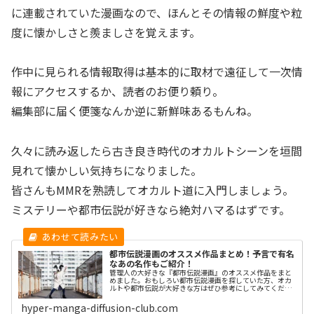
に連載されていた漫画なので、ほんとその情報の鮮度や粒
度に懐かしさと羨ましさを覚えます。
作中に見られる情報取得は基本的に取材で遠征して一次情
報にアクセスするか、読者のお便り頼り。
編集部に届く便箋なんか逆に新鮮味あるもんね。
久々に読み返したら古き良き時代のオカルトシーンを垣間
見れて懐かしい気持ちになりました。
皆さんもMMRを熟読してオカルト道に入門しましょう。
ミステリーや都市伝説が好きなら絶対ハマるはずです。
都市伝説漫画のオススメ作品まとめ！予言で有名
なあの名作もご紹介！
管理人の大好きな『都市伝説漫画』のオススメ作品をまと
めました。おもしろい都市伝説漫画を探していた方、オカ
ルトや都市伝説が大好きな方はぜひ参考にしてみてくださ
い。ダンダダンダンダダン：クリックするとAmazon商品
ページへ飛びます作者龍幸伸掲...
hyper-manga-diffusion-club.com