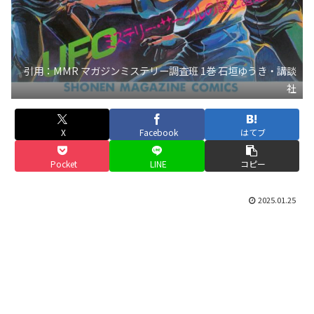
引用：MMR マガジンミステリー調査班 1巻 石垣ゆうき・講談
社
X
Facebook
はてブ
Pocket
LINE
コピー
2025.01.25