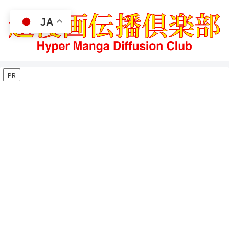
JA
PR