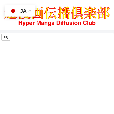
JA
PR