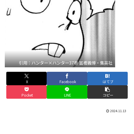
引用：ハンター×ハンター37巻 冨樫義博・集英社
X
Facebook
はてブ
Pocket
LINE
コピー
2024.11.13