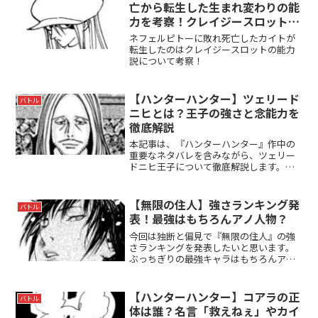
亡から転生した生まれ変わりの能
力を考察！クレイジースロットが
復活させた説について
ネフェルピトーに敗れ死亡したカイトが
転生したのはクレイジースロットの能力
説について考察！
【ハンターハンター】ツェリード
バトル
ニヒとは？王子の強さと念能力を
徹底解説
本記事は、『ハンターハンター』作中の
重要なネタバレを含みながら、ツェリー
ドニヒ王子について徹底解説します。カ
キン帝国編（暗黒大陸・王位継承戦）で
鮮烈な存在感を放つ第四王子ツェリード
ニヒの謎、強さ、念能力、物語のカギを
【無限の住人】強さランキング発
バトル
深く掘り下げますのでご留...
表！最強はもちろんアノ人物？
今回は独断と偏見で『無限の住人』の強
さランキングを発表したいと思います。
ぶっちぎりの最強キャラはもちろんアノ
人物です。【無限の住人】はこんな人に
オススメ剣豪漫画が好きな人江戸時代が
好きな人かっこいい剣術が好きな人【無
【ハンターハンター】コアラの正
バトル
限の住人】強さランキング...
体は誰？名言「救えねぇ」やカイ