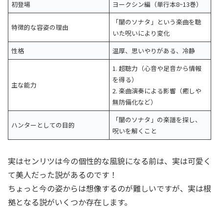
初登場
ヨークシン編（単行本8~13巻）
「闇のソナタ」という楽曲を聴
特徴的な容姿の理由
いた呪いにより変化
性格
温厚、思いやりがある、冷静
1. 超聴力（心音や足音から情報
を得る）
主な能力
2. 楽曲演奏による影響（癒しや
無防備化など）
「闇のソナタ」の楽譜を探し、
ハンターとしての目的
呪いを解くこと
実はセンリツは今の個性的な風貌になる前は、実は可愛く
て美人だった説があるのです！
ちょっと今の姿からは想像するのが難しいですが、実は根
拠となる説がいくつか存在します。