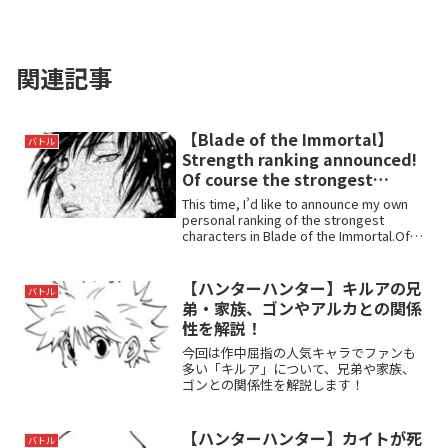
関連記事
【Blade of the Immortal】
バトル
Strength ranking announced!
Of course the strongest
person is that person?
This time, I’d like to announce my own
personal ranking of the strongest
characters in Blade of the Immortal.Of
course, ...
【ハンターハンター】キルアの兄
バトル
弟・家族、ゴンやアルカとの関係
性を解説！
今回は作中屈指の人気キャラでファンも
多い「キルア」について、兄弟や家族、
ゴンとの関係性を解説します！
【ハンターハンター】カイトが死
バトル