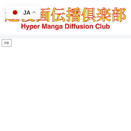
JA
PR