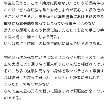
率直に言うと、この『
絶対に死なない
』という前提条件の
おかげでどんな屈強な敵と対峙しようが安心して読み進め
ることができるが、裏を返せば
真剣勝負における命のやり
取りから緊張感を奪ってしまっている
事実は否めない。
常人なら即死であろう状態に陥ったとしてもあの手この手
で闘い続けて勝ってしまう万次。
いわば常に「勝確」の状態で戦いに望んでいるのである。
物語は万次が死なない体になるところから始まるので、過
去の実績により通り名で百人斬りだなんだと呼ばれてはい
るが、数多の強敵に死なない身体を散々バラされて辛勝す
れば結局「万次って弱いんじゃね？」と読者に思われてし
まったとしても仕方がない。
なので主人公の万次の戦いに限定すれば緊張感が全くない
のである。