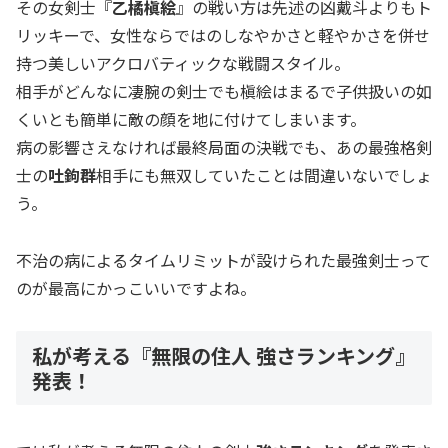
その女剣士『
乙橘槇絵
』の戦い方は先述の凶戴斗よりもト
リッキーで、女性ならではのしなやかさと軽やかさを併せ
持つ美しいアクロバティックな戦闘スタイル。
相手がどんなに凄腕の剣士でも槇絵はまるで子供扱いの如
くいとも簡単に敵の顔を地に付けてしまいます。
病の影響さえなければ最終局面の決戦でも、あの最強格剣
士の
吐鉤群
相手にも無双していたことは間違いないでしょ
う。
不治の病によるタイムリミットが設けられた最強剣士って
のが最高にかっこいいですよね。
私が考える『無限の住人 強さランキング』
発表！