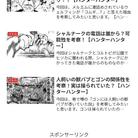
今回は、メルエムに激詰めされているウ
ェルフィンが「コムギ...？」と答えた理由
を考察してみたいと思います。【ハンタ
ーハンター】はこんな人にオススメ冒険
活劇が好きな人ロマンを追い求めたい人
緻密な戦闘描写が好きな人ウェルフィン
シャルナークの電話は誰から？可
バトル
が「コムギ...？...
能性を考察！【ハンターハンタ
ー】
今回はシャルナークとコルトピが公園で
ヒソカに襲われる際、シャルナークにか
かってきた電話が誰からのものなのか？
を考察します。【ハンターハンター】は
こんな人にオススメ冒険活劇が好きな人
ロマンを追い求めたい人緻密な戦闘描写
人飼いの獣パプとゴンの関係性を
バトル
が好きな人シャルナークの...
考察！実は操られていた？【ハン
ターハンター】
今回は、巷で噂の『ゴンには人飼いの獣
パプが憑いていた説』を考察してみたい
と思います。ゴンは操られていたの
か！？【ハンターハンター】はこんな人
にオススメ冒険活劇が好きな人ロマンを
追い求めたい人緻密な戦闘描写が好きな
人人飼いの獣パプとゴンの関係...
スポンサーリンク