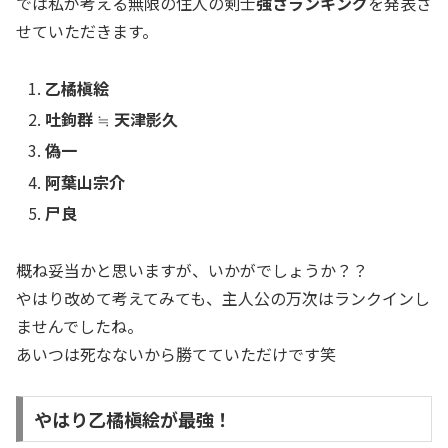
では私が考える無限の住人の剣士
強さランキング
を発表さ
せていただきます。
乙橘槇絵
吐鉤群
≒
天津影久
偽一
阿葉山宗介
尸良
概ね妥当かと思いますが、いかがでしょうか？？
やはり改めて考えてみても、主人公の万次はランクインし
ませんでしたね。
あいつは死なないから勝てていただけです笑
やはり乙橘槇絵が最強！