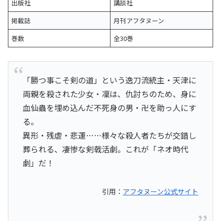
出版社
講談社
掲載誌
月刊アフタヌーン
巻数
全30巻
「勝つ事こそ剣の道」という逸刀流統主・天津に
両親を殺された少女・凜は、仇討ちのため、身に
血仙蟲を埋め込んだ不死身の男・卍を助っ人にす
る。
異形・残虐・悲運……様々な殺人者たちが交錯し
葬られる、凄惨な剣戟活劇。これが「ネオ時代
劇」だ！
引用：
アフタヌーン公式サイト