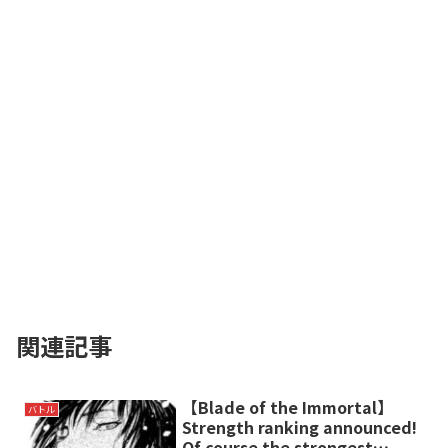
関連記事
【Blade of the Immortal】
バトル
Strength ranking announced!
Of course the strongest