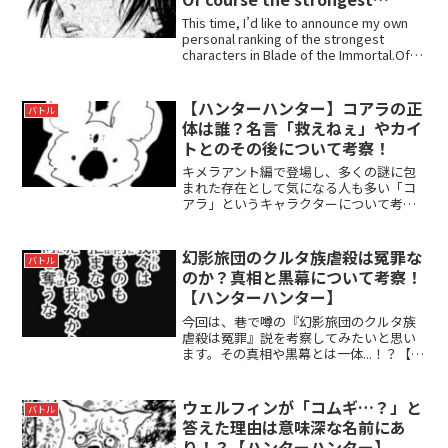
person is that person?
This time, I’d like to announce my own
personal ranking of the strongest
characters in Blade of the Immortal.Of
course, ...
【ハンターハンター】コアラの正
バトル
体は誰？名言「救えねぇ」やカイ
トとのその後について考察！
キメラアント編で登場し、多くの謎に包
まれた存在として気になる人も多い「コ
アラ」というキャラクターについて考察
してみました！
幻影旅団のクルタ族虐殺は冤罪な
バトル
のか？真相と黒幕について考察！
【ハンターハンター】
今回は、巷で噂の『幻影旅団のクルタ族
虐殺は冤罪』説を考察してみたいと思い
ます。その真相や黒幕とは一体...！？【ハ
ンターハンター】はこんな人にオススメ
冒険活劇が好きな人ロマンを追い求めた
い人緻密な戦闘描写が好きな人幻影旅団
ウェルフィンが「コムギ…？」と
バトル
のクルタ族虐殺は冤...
答えた理由は意味深な名前にあ
り！？【ハンターハンター】