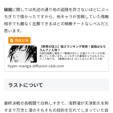
槇絵
に関しては先述の通り他の追随を許さないほどにぶっ
ちぎりで強かったですから、他キャラが苦戦していた強敵
相手でも難なく圧勝できるほどの無敵チートなレベルだと
思います。
【無限の住人】強さランキング発表！最強はもち
ろんアノ人物？
今回は独断と偏見で『無限の住人』の強さランキングを発
表したいと思います。ぶっちぎりの最強キャラはもちろん
アノ人物です。【無限の住人】はこんな人にオススメ剣豪
漫画が好きな人江戸時代が好きな人かっこいい剣術が好き
な人【無限の住人】強さランキング...
hyper-manga-diffusion-club.com
ラストについて
最終決戦の各戦闘で白熱しすぎて、浅野凜が天津影久を刺
すまで万次と凜のそもそもの目的を忘れてしまっていた自