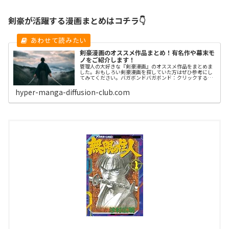
剣豪が活躍する漫画まとめはコチラ👇
剣豪漫画のオススメ作品まとめ！有名作や幕末モ
ノをご紹介します！
管理人の大好きな『剣豪漫画』のオススメ作品をまとめま
した。おもしろい剣豪漫画を探していた方はぜひ参考にし
てみてください。バガボンドバガボンド：クリックすると
Amazon商品ページへ飛びます作者吉川英治（原作）井上
雄彦出版社講談社掲載誌週刊モ...
hyper-manga-diffusion-club.com